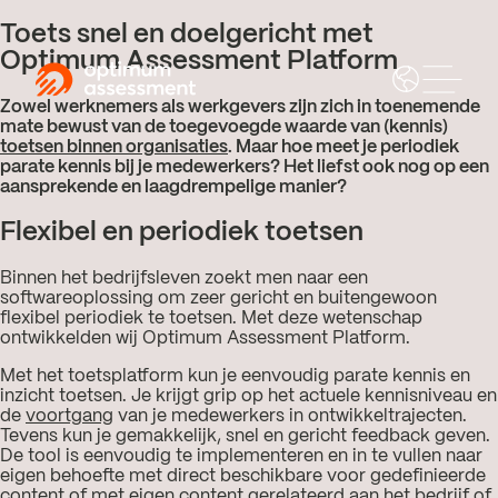
Toets snel en doelgericht met
Optimum Assessment Platform
Zowel werknemers als werkgevers zijn zich in toenemende
mate bewust van de toegevoegde waarde van (kennis)
toetsen binnen organisaties
. Maar hoe meet je periodiek
parate kennis bij je medewerkers? Het liefst ook nog op een
aansprekende en laagdrempelige manier?
Flexibel en periodiek toetsen
Binnen het bedrijfsleven zoekt men naar een
softwareoplossing om zeer gericht en buitengewoon
flexibel periodiek te toetsen. Met deze wetenschap
ontwikkelden wij Optimum Assessment Platform.
Met het toetsplatform kun je eenvoudig parate kennis en
inzicht toetsen. Je krijgt grip op het actuele kennisniveau en
de
voortgang
van je medewerkers in ontwikkeltrajecten.
Tevens kun je gemakkelijk, snel en gericht feedback geven.
De tool is eenvoudig te implementeren en in te vullen naar
eigen behoefte met direct beschikbare voor gedefinieerde
content of met eigen content gerelateerd aan het bedrijf of