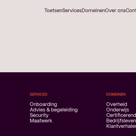
Toetsen
Services
Domeinen
Over ons
Con
SERVICES
DOMEINEN
Onboarding
Overheid
Advies & begeleiding
Onderwijs
Security
Certificerend
Maatwerk
Bedrijfsleve
Klantverhale