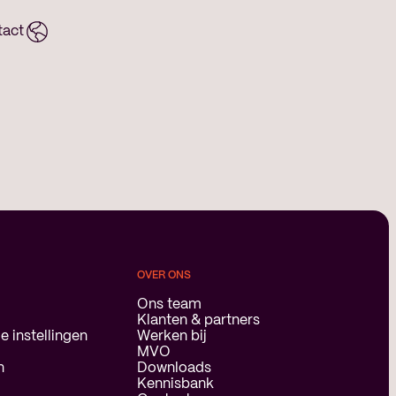
tact
OVER ONS
Ons team
Klanten & partners
e instellingen
Werken bij
n
MVO
n
Downloads
Kennisbank