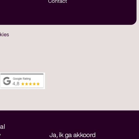
Contact
kies
al
Ja, ik ga akkoord
w