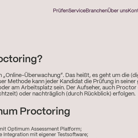
Prüfen
Service
Branchen
Über uns
Kon
octoring?
h „Online-Überwachung”. Das heißt, es geht um die (di
ieser Methode kann jeder Kandidat die Prüfung in se
oder am Arbeitsplatz sein. Der Aufseher, auch Proctor
Echtzeit) oder nachträglich (durch Rückblick) erfolgen.
imum Proctoring
g mit Optimum Assessment Platform;
ie Integration mit eigener Testsoftware;