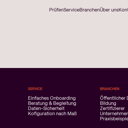
Prüfen
Service
Branchen
Über uns
Kon
SERVICE
BRANCHEN
Einfaches Onboarding
Öffentlicher 
Beratung & Begleitung
Bildung
Daten-Sicherheit
Zertifizierer
Kofiguration nach Maß
Unternehme
Praxisbeispi