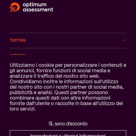
TESTING
SETTORI
Notifica dei cookie
Utilizziamo i cookie per personalizzare i contenuti e
gli annunci, fornire funzioni di social media e
SERVIZI
analizzare il traffico del nostro sito web.
Condividiamo inoltre le informazioni sull'utilizzo
CHI SIAMO
del nostro sito con i nostri partner di social media,
pubblicità e analisi. Questi partner possono
combinare questi dati con altre informazioni
fornite dall'utente o raccolte in base all'utilizzo dei
loro servizi.
Dichiarazione di non responsabilità e
Sì, sono d'accordo
privacy
Biscotti