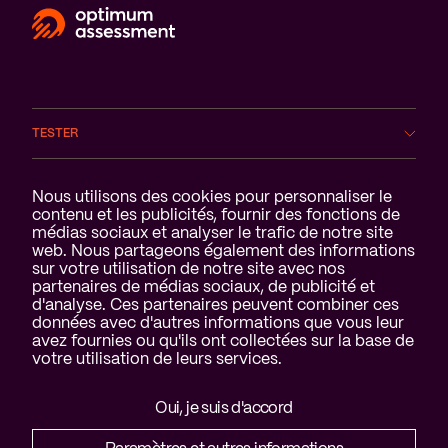
TESTER
DOMAINES
Notification des cookies
Nous utilisons des cookies pour personnaliser le
contenu et les publicités, fournir des fonctions de
médias sociaux et analyser le trafic de notre site
SERVICES
web. Nous partageons également des informations
sur votre utilisation de notre site avec nos
A PROPOS DE NOUS
partenaires de médias sociaux, de publicité et
d'analyse. Ces partenaires peuvent combiner ces
données avec d'autres informations que vous leur
avez fournies ou qu'ils ont collectées sur la base de
votre utilisation de leurs services.
Clause de non-responsabilité et
Oui, je suis d'accord
déclaration de confidentialité
Cookies