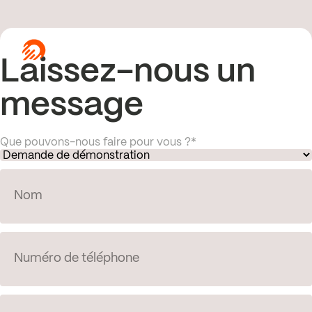
Laissez-nous un
message
Que pouvons-nous faire pour vous ?
*
N
o
m
*
T
é
l
é
p
h
C