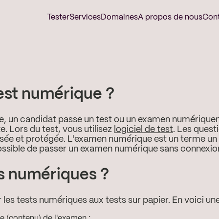
Tester
Services
Domaines
A propos de nous
Con
est numérique ?
e, un candidat passe un test ou un examen numériquem
. Lors du test, vous utilisez
logiciel de test
. Les ques
sée et protégée. L'examen numérique est un terme un 
 possible de passer un examen numérique sans connexion
s numériques ?
r les tests numériques aux tests sur papier. En voici une
e (contenu) de l'examen ;