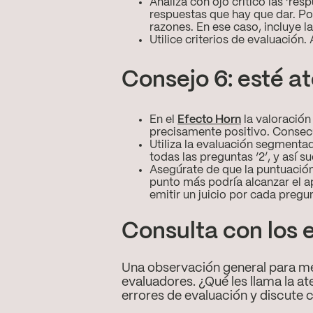
Analiza con ojo crítico las ‘r
respuestas que hay que dar. Por
razones. En ese caso, incluye l
Utilice criterios de evaluación
Consejo 6: esté at
En el
Efecto Horn
la valoración
precisamente positivo. Consec
Utiliza la evaluación segmentad
todas las preguntas ‘2’, y así 
Asegúrate de que la puntuación 
punto más podría alcanzar el ap
emitir un juicio por cada pregu
Consulta con los 
Una observación general para mej
evaluadores. ¿Qué les llama la at
errores de evaluación y discute c