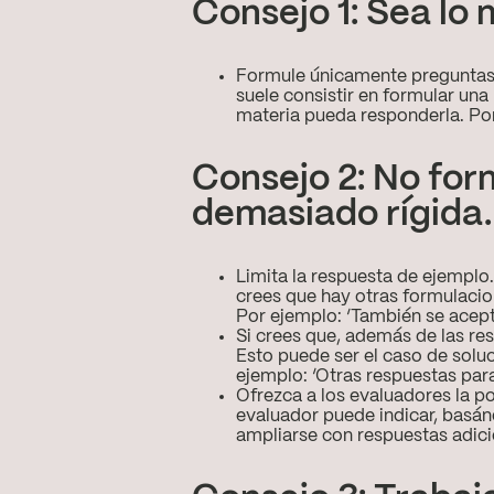
Consejo 1: Sea lo 
Formule únicamente preguntas 
suele consistir en formular una
materia pueda responderla. Por
Consejo 2: No for
demasiado rígida.
Limita la respuesta de ejemplo
crees que hay otras formulacio
Por ejemplo: ‘También se acept
Si crees que, además de las re
Esto puede ser el caso de solu
ejemplo: ‘Otras respuestas para
Ofrezca a los evaluadores la po
evaluador puede indicar, basá
ampliarse con respuestas adic