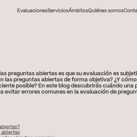
Evaluaciones
Servicios
Ámbitos
Quiénes somos
Cont
as preguntas abiertas es que su evaluación es subjeti
an las preguntas abiertas de forma objetiva? ¿Y cómo
ciente posible? En este blog descubrirás cuándo una 
ra evitar errores comunes en la evaluación de pregu
abiertas?
 abiertas