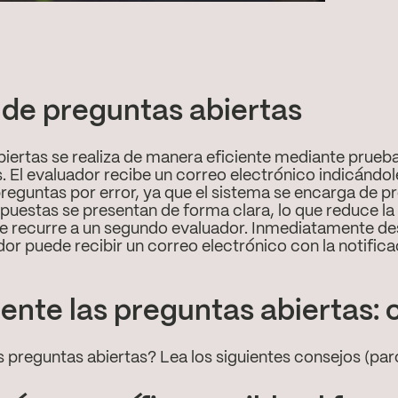
 de preguntas abiertas
biertas se realiza de manera eficiente mediante prueba
. El evaluador recibe un correo electrónico indicándol
 preguntas por error, ya que el sistema se encarga de 
puestas se presentan de forma clara, lo que reduce la
se recurre a un segundo evaluador. Inmediatamente de
or puede recibir un correo electrónico con la notifica
ente las preguntas abiertas: 
preguntas abiertas? Lea los siguientes consejos (parc