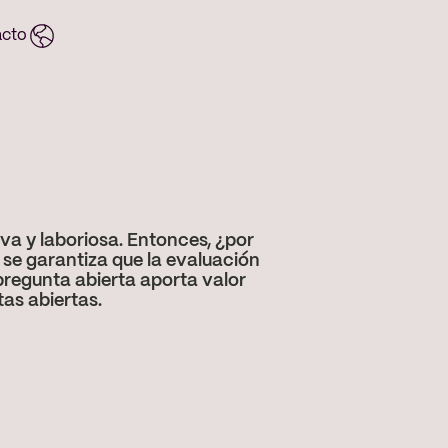
acto
va y laboriosa. Entonces, ¿por
 se garantiza que la evaluación
pregunta abierta aporta valor
ntas abiertas.