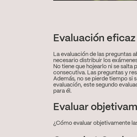
Evaluación eficaz
La evaluación de las preguntas a
necesario distribuir los exámenes
No tiene que hojearlo ni se salta
consecutiva. Las preguntas y res
Además, no se pierde tiempo si 
evaluación, este segundo evaluad
para él.
Evaluar objetivam
¿Cómo evaluar objetivamente las 