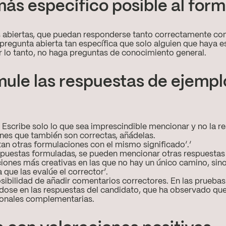
más específico posible al form
abiertas, que puedan responderse tanto correctamente co
 pregunta abierta tan específica que solo alguien que haya e
 lo tanto, no haga preguntas de conocimiento general.
mule las respuestas de ejemp
. Escribe solo lo que sea imprescindible mencionar y no la 
nes que también son correctas, añádelas.
an otras formulaciones con el mismo significado’.’
spuestas formuladas, se pueden mencionar otras respuestas 
ciones más creativas en las que no hay un único camino, si
 que las evalúe el corrector’.
sibilidad de añadir comentarios correctores. En las pruebas d
ndose en las respuestas del candidato, que ha observado qu
ionales complementarias.