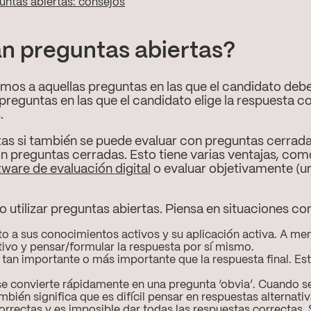
untas abiertas: consejos
an preguntas abiertas?
imos a aquellas preguntas en las que el candidato debe
reguntas en las que el candidato elige la respuesta 
.
rtas si también se puede evaluar con preguntas cerrada
n preguntas cerradas. Esto tiene varias ventajas, como
tware de evaluación digital
o evaluar objetivamente (u
 utilizar preguntas abiertas. Piensa en situaciones c
o a sus conocimientos activos y su aplicación activa. A men
tivo y pensar/formular la respuesta por sí mismo.
s tan importante o más importante que la respuesta final. Es
e convierte rápidamente en una pregunta ‘obvia’. Cuando se
mbién significa que es difícil pensar en respuestas alternativ
rrectas y es imposible dar todas las respuestas correctas. 